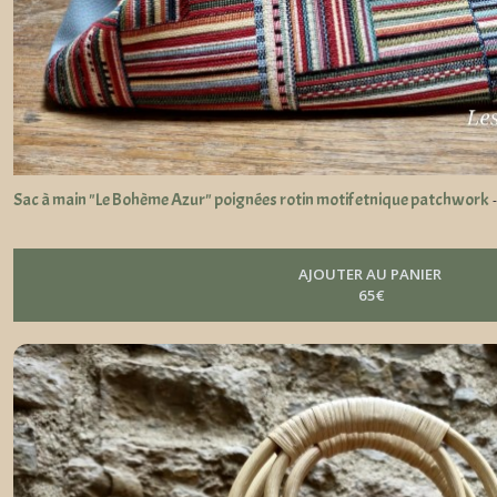
Sac à main "Le Bohème Azur" poignées rotin motif etnique patchwork
AJOUTER AU PANIER
65
€