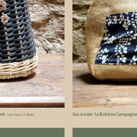
amé
Sac à main "Le Bohème Campagne" p
-
Les Sacs À Main