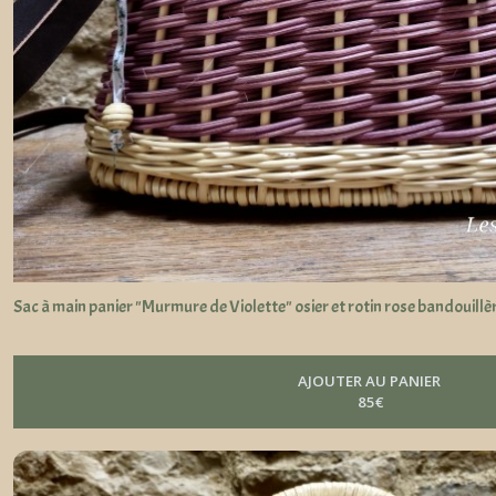
Sac à main panier "Murmure de Violette" osier et rotin rose bandouillè
AJOUTER AU PANIER
85
€