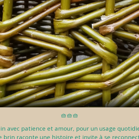
🧺🧺🧺
in avec patience et amour, pour un usage quotidie
rin raconte une histoire et invite à se reconnecte