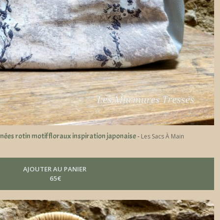
ées rotin motif floraux inspiration japonaise
-
Les Sacs À Main
AJOUTER AU PANIER
65
€