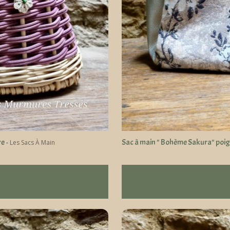
re
Sac à main " Bohème Sakura" poign
-
Les Sacs À Main