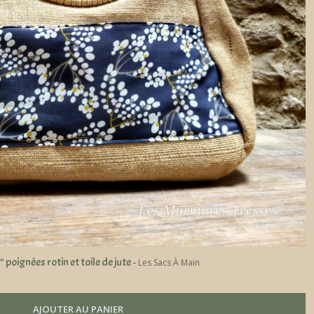
oignées rotin et toile de jute
-
Les Sacs À Main
AJOUTER AU PANIER