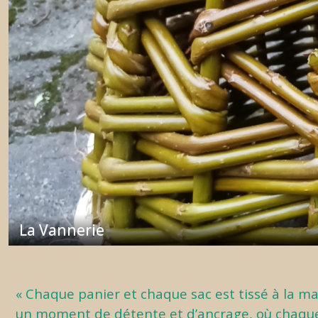
Déco
&
Maison
(16)
Afficher
les
résultats
La Vannerie
« Chaque panier et chaque sac est tissé à la ma
un moment de détente et d’ancrage, où chaque b