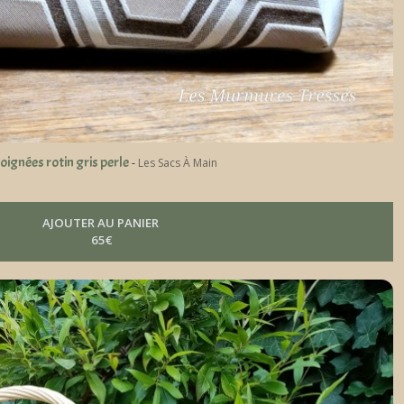
ignées rotin gris perle
-
Les Sacs À Main
AJOUTER AU PANIER
65
€